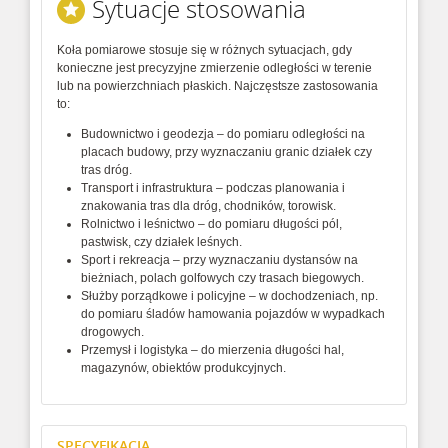
Sytuacje stosowania
Koła pomiarowe stosuje się w różnych sytuacjach, gdy
konieczne jest precyzyjne zmierzenie odległości w terenie
lub na powierzchniach płaskich. Najczęstsze zastosowania
to:
Budownictwo i geodezja – do pomiaru odległości na
placach budowy, przy wyznaczaniu granic działek czy
tras dróg.
Transport i infrastruktura – podczas planowania i
znakowania tras dla dróg, chodników, torowisk.
Rolnictwo i leśnictwo – do pomiaru długości pól,
pastwisk, czy działek leśnych.
Sport i rekreacja – przy wyznaczaniu dystansów na
bieżniach, polach golfowych czy trasach biegowych.
Służby porządkowe i policyjne – w dochodzeniach, np.
do pomiaru śladów hamowania pojazdów w wypadkach
drogowych.
Przemysł i logistyka – do mierzenia długości hal,
magazynów, obiektów produkcyjnych.
SPECYFIKACJA