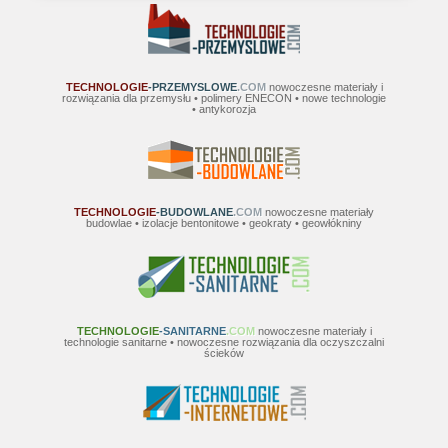
TECHNOLOGIE
-PRZEMYSLOWE
.COM
nowoczesne materiały i
rozwiązania dla przemysłu • polimery ENECON • nowe technologie
• antykorozja
TECHNOLOGIE
-BUDOWLANE
.COM
nowoczesne materiały
budowlae • izolacje bentonitowe • geokraty • geowłókniny
TECHNOLOGIE
-SANITARNE
.COM
nowoczesne materiały i
technologie sanitarne • nowoczesne rozwiązania dla oczyszczalni
ścieków