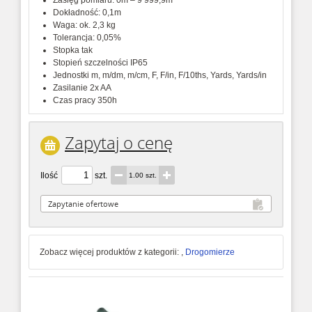
Zasięg pomiaru: 0m – 9 999,9m
Dokładność: 0,1m
Waga: ok. 2,3 kg
Tolerancja: 0,05%
Stopka tak
Stopień szczelności IP65
Jednostki m, m/dm, m/cm, F, F/in, F/10ths, Yards, Yards/in
Zasilanie 2x AA
Czas pracy 350h
Zapytaj o cenę
Ilość
szt.
1.00 szt.
Zobacz więcej produktów z kategorii:
,
Drogomierze