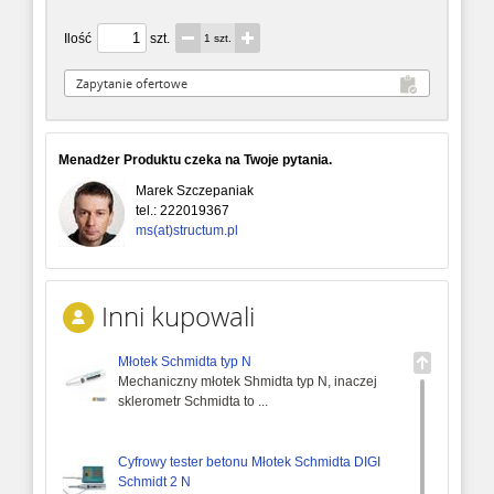
Ilość
szt.
1 szt.
Menadżer Produktu czeka na Twoje pytania.
Marek Szczepaniak
tel.:
222019367
ms(at)structum.pl
Inni kupowali
Młotek Schmidta typ N
Mechaniczny młotek Shmidta typ N, inaczej
sklerometr Schmidta to ...
Cyfrowy tester betonu Młotek Schmidta DIGI
Schmidt 2 N