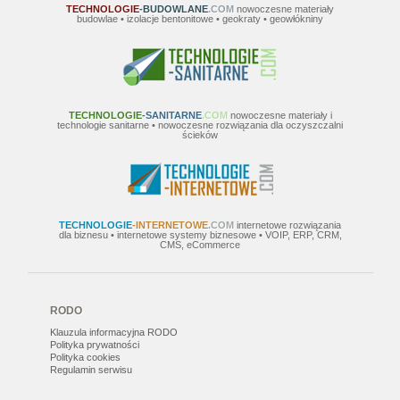
Wahadłowy młotek Schmidta Schmidt OS - 120
TECHNOLOGIE
-BUDOWLANE
.COM
nowoczesne materiały
budowlae • izolacje bentonitowe • geokraty • geowłókniny
PM
Młotek Schmidt OS-120 jest przeznaczony do
pomiarów wytrzy...
TECHNOLOGIE
-SANITARNE
.COM
nowoczesne materiały i
technologie sanitarne • nowoczesne rozwiązania dla oczyszczalni
ścieków
TECHNOLOGIE
-INTERNETOWE
.COM
internetowe rozwiązania
dla biznesu • internetowe systemy biznesowe • VOIP, ERP, CRM,
CMS, eCommerce
RODO
Klauzula informacyjna RODO
Polityka prywatności
Polityka cookies
Regulamin serwisu