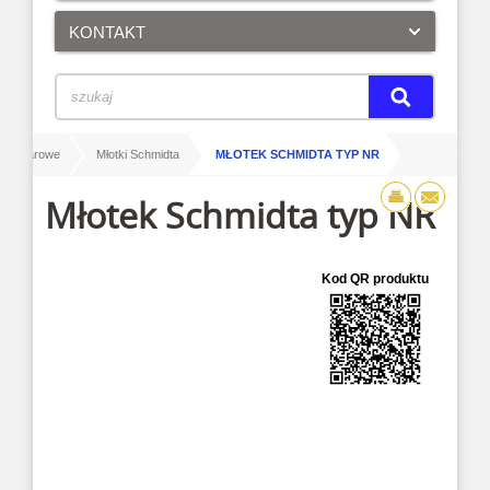
KONTAKT
/
/
 pomiarowe
Młotki Schmidta
MŁOTEK SCHMIDTA TYP NR
Młotek Schmidta typ NR
Kod QR produktu