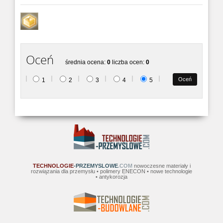
Kowadło kontrolne młotka Silver Schmidt
Profoscope
Oceń
Detektor zbrojenia typu PROFOSCOPE
średnia ocena:
0
liczba ocen:
0
umożliwia lokalizację prę...
1
2
3
4
5
Dyna Estrich
Dyna Estrich do pomiaru wytrzymałości na
odrywanie, mechaniczne u...
G6 miernik zmian rozwartości rys w obiektach
budowlanych
TECHNOLOGIE
-PRZEMYSLOWE
.COM
nowoczesne materiały i
rozwiązania dla przemysłu • polimery ENECON • nowe technologie
• antykorozja
Profoscope +
Umożliwia lokalizacje pretów zbrojeniowych,
szybki i prost...