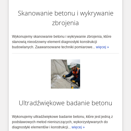
Pull-off Tester do po...
Skanowanie betonu i wykrywanie
zbrojenia
Wahadłowy młotek Schmidta Schmidt OS - 120
PM
Młotek Schmidt OS-120 jest przeznaczony do
pomiarów wytrzy...
Wykonujemy skanowanie betonu i wykrywanie zbrojenia, które
stanowią nieodzowny element diagnostyki konstrukcji
budowlanych. Zaawansowane techniki pomiarowe...
więcej »
Młotek Schmidta typ NR
Profoscope
Detektor zbrojenia typu PROFOSCOPE
umożliwia lokalizację prę...
Ultradźwiękowe badanie betonu
Wykonujemy ultradźwiękowe badanie betonu, które jest jedną z
podstawowych metod nieniszczących, wykorzystywanych do
diagnostyki elementów i konstrukcji...
więcej »