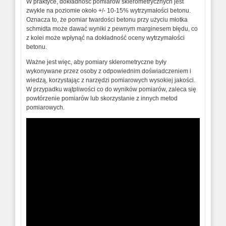
W praktyce, dokładność pomiarów sklerometrycznych jest
zwykle na poziomie około +/- 10-15% wytrzymałości betonu.
Oznacza to, że pomiar twardości betonu przy użyciu młotka
schmidta może dawać wyniki z pewnym marginesem błędu, co
z kolei może wpłynąć na dokładność oceny wytrzymałości
betonu.
Ważne jest więc, aby pomiary sklerometryczne były
wykonywane przez osoby z odpowiednim doświadczeniem i
wiedzą, korzystając z narzędzi pomiarowych wysokiej jakości.
W przypadku wątpliwości co do wyników pomiarów, zaleca się
powtórzenie pomiarów lub skorzystanie z innych metod
pomiarowych.