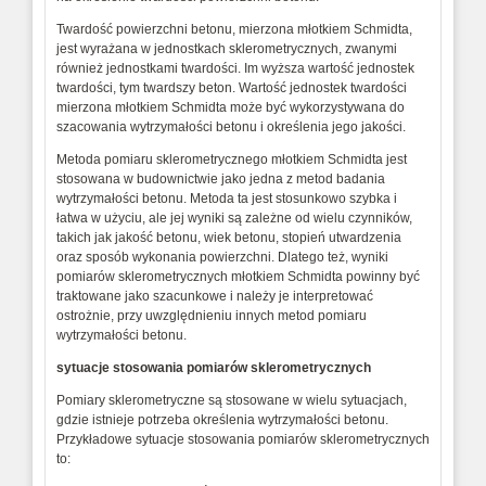
Twardość powierzchni betonu, mierzona młotkiem Schmidta,
jest wyrażana w jednostkach sklerometrycznych, zwanymi
również jednostkami twardości. Im wyższa wartość jednostek
twardości, tym twardszy beton. Wartość jednostek twardości
mierzona młotkiem Schmidta może być wykorzystywana do
szacowania wytrzymałości betonu i określenia jego jakości.
Metoda pomiaru sklerometrycznego młotkiem Schmidta jest
stosowana w budownictwie jako jedna z metod badania
wytrzymałości betonu. Metoda ta jest stosunkowo szybka i
łatwa w użyciu, ale jej wyniki są zależne od wielu czynników,
takich jak jakość betonu, wiek betonu, stopień utwardzenia
oraz sposób wykonania powierzchni. Dlatego też, wyniki
pomiarów sklerometrycznych młotkiem Schmidta powinny być
traktowane jako szacunkowe i należy je interpretować
ostrożnie, przy uwzględnieniu innych metod pomiaru
wytrzymałości betonu.
sytuacje stosowania pomiarów sklerometrycznych
Pomiary sklerometryczne są stosowane w wielu sytuacjach,
gdzie istnieje potrzeba określenia wytrzymałości betonu.
Przykładowe sytuacje stosowania pomiarów sklerometrycznych
to: