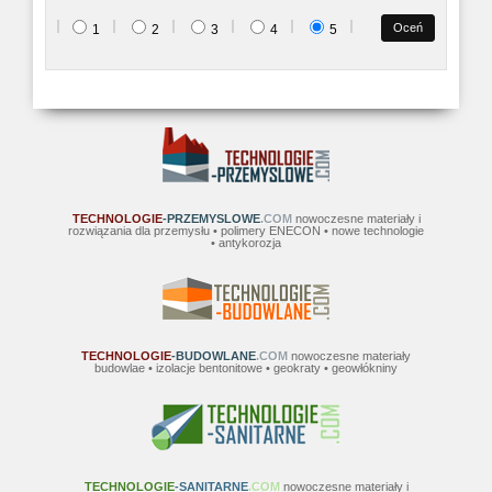
1
2
3
4
5
TECHNOLOGIE
-PRZEMYSLOWE
.COM
nowoczesne materiały i
rozwiązania dla przemysłu • polimery ENECON • nowe technologie
• antykorozja
TECHNOLOGIE
-BUDOWLANE
.COM
nowoczesne materiały
budowlae • izolacje bentonitowe • geokraty • geowłókniny
TECHNOLOGIE
-SANITARNE
.COM
nowoczesne materiały i