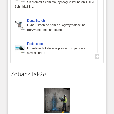
Sklerometr Schmidta, cyfrowy tester betonu DIGI
Schmidt 2 N....
Dyna Estrich
Dyna Estrich do pomiaru wytrzymałości na
odrywanie, mechaniczne u...
Profoscope +
Umożliwia lokalizacje pretów zbrojeniowych,
szybki i prost...
Cyfrowy tester betonu Silver Schmidt ST typ N
Cyfrowy tester betonu Silver Schmidt ST typ N.
Zobacz także
Całkowicie zintegr...
Czynniki ryzyka i specjalne warunki BHP
wykonania pomiarów
DYNA DY-2 PULL-OFF 216
Urządzenie pull-off, automatyczna Dyna DY-2