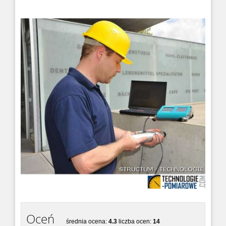
Oceń
średnia ocena:
4.3
liczba ocen:
14