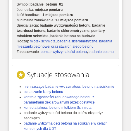
Symbol:
badanie_betonu_01
Jednostka:
miejsce pomiaru
Ilość handlowa:
1 miejsce pomiaru
Minimalne zamówienie:
12 miejsce pomiaru
Specjalizacja:
badanie wytrzymałości betonu, badanie
twardości betonu, badanie sklerometryczne, pomiary
młotkiem schmidta, badanie betonu na budowie
Rodzaj:
młotek schmidta
,
badania sklerometryczne
,
badania
mieszanki betonowej oraz stwardniałego betonu
Zastosowanie:
pomiar wytrzymałości betonu
,
badanie betonu
Sytuacje stosowania
nieniszczące badanie wytrzymałości betonu na ściskanie
oznaczanie klasy betonu
kontrola zgodności zabudowanego betonu z
parametrami deklarowanymi przez dostawcę
kontrola jakości betonu młotkiem Schmidta
badanie wytrzymałości betonu do celów ekspertyz
sądowych
badanie wytrzymałości betonu na ściskanie w celach
kontrolnych dla UDT