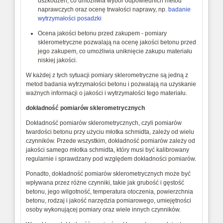
uszkodzeń, co umożliwia wybór odpowiednich metod
naprawczych oraz ocenę trwałości naprawy, np.
badanie
wytrzymałości posadzki
Ocena jakości betonu przed zakupem - pomiary
sklerometryczne pozwalają na ocenę jakości betonu przed
jego zakupem, co umożliwia uniknięcie zakupu materiału
niskiej jakości.
W każdej z tych sytuacji pomiary sklerometryczne są jedną z
metod badania wytrzymałości betonu i pozwalają na uzyskanie
ważnych informacji o jakości i wytrzymałości tego materiału.
dokładność pomiarów sklerometrycznych
Dokładność pomiarów sklerometrycznych, czyli pomiarów
twardości betonu przy użyciu młotka schmidta, zależy od wielu
czynników. Przede wszystkim, dokładność pomiarów zależy od
jakości samego młotka schmidta, który musi być kalibrowany
regularnie i sprawdzany pod względem dokładności pomiarów.
Ponadto, dokładność pomiarów sklerometrycznych może być
wpływana przez różne czynniki, takie jak grubość i gęstość
betonu, jego wilgotność, temperatura otoczenia, powierzchnia
betonu, rodzaj i jakość narzędzia pomiarowego, umiejętności
osoby wykonującej pomiary oraz wiele innych czynników.