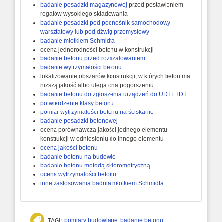
badanie posadzki magazynowej
przed postawieniem
regałów wysokiego składowania
badanie posadzki pod podnośnik samochodowy
warsztatowy lub pod dźwig przemysłowy
badanie młotkiem Schmidta
ocena jednorodności betonu w konstrukcji
badanie betonu przed rozszalowaniem
badanie wytrzymałości betonu
lokalizowanie obszarów konstrukcji, w których beton ma
niższą jakość albo ulega ona pogorszeniu
badanie betonu do zgłoszenia urządzeń do UDT i TDT
potwierdzenie klasy betonu
pomiar wytrzymałości betonu na ściskanie
badanie posadzki betonowej
ocena porównawcza jakości jednego elementu
konstrukcji w odniesieniu do innego elementu
ocena jakości betonu
badanie betonu na budowie
badanie betonu metodą sklerometryczną
ocena wytrzymałości betonu
inne zastosowania badnia młotkiem Schmidta
pomiary budowlane
badanie betonu
TAGI: