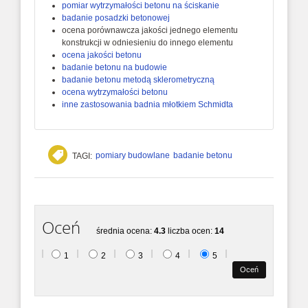
pomiar wytrzymałości betonu na ściskanie
badanie posadzki betonowej
ocena porównawcza jakości jednego elementu
konstrukcji w odniesieniu do innego elementu
ocena jakości betonu
badanie betonu na budowie
badanie betonu metodą sklerometryczną
ocena wytrzymałości betonu
inne zastosowania badnia młotkiem Schmidta
pomiary budowlane
badanie betonu
TAGI:
Oceń
średnia ocena:
4.3
liczba ocen:
14
1
2
3
4
5