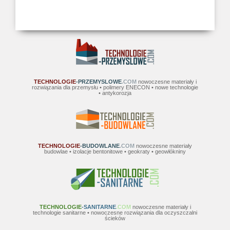
TECHNOLOGIE
-PRZEMYSLOWE
.COM
nowoczesne materiały i
rozwiązania dla przemysłu • polimery ENECON • nowe technologie
• antykorozja
TECHNOLOGIE
-BUDOWLANE
.COM
nowoczesne materiały
budowlae • izolacje bentonitowe • geokraty • geowłókniny
TECHNOLOGIE
-SANITARNE
.COM
nowoczesne materiały i
technologie sanitarne • nowoczesne rozwiązania dla oczyszczalni
ścieków