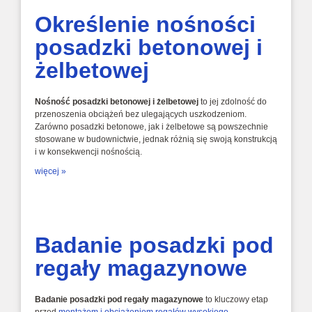
Określenie nośności
posadzki betonowej i
żelbetowej
Nośność posadzki betonowej i żelbetowej
to jej zdolność do
przenoszenia obciążeń bez ulegających uszkodzeniom.
Zarówno posadzki betonowe,
jak i żelbetowe są powszechnie
stosowane w budownictwie,
jednak różnią się swoją konstrukcją
i w konsekwencji nośnością.
więcej »
Badanie posadzki pod
regały magazynowe
Badanie posadzki pod regały magazynowe
to kluczowy etap
przed
montażem i obciążeniem regałów wysokiego