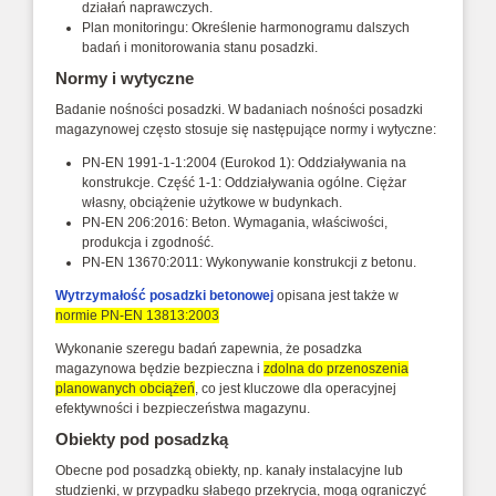
działań naprawczych.
Plan monitoringu: Określenie harmonogramu dalszych
badań i monitorowania stanu posadzki.
Normy i wytyczne
Badanie nośności posadzki. W badaniach nośności posadzki
magazynowej często stosuje się następujące normy i wytyczne:
PN-EN 1991-1-1:2004 (Eurokod 1): Oddziaływania na
konstrukcje. Część 1-1: Oddziaływania ogólne. Ciężar
własny, obciążenie użytkowe w budynkach.
PN-EN 206:2016: Beton. Wymagania, właściwości,
produkcja i zgodność.
PN-EN 13670:2011: Wykonywanie konstrukcji z betonu.
Wytrzymałość posadzki betonowej
opisana jest także w
normie PN-EN 13813:2003
Wykonanie szeregu badań zapewnia, że posadzka
magazynowa będzie bezpieczna i
zdolna do przenoszenia
planowanych obciążeń
, co jest kluczowe dla operacyjnej
efektywności i bezpieczeństwa magazynu.
Obiekty pod posadzką
Obecne pod posadzką obiekty, np. kanały instalacyjne lub
studzienki, w przypadku słabego przekrycia, mogą ograniczyć