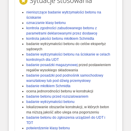
Sytuacje stosowania
nieniszczące badanie wytrzymałości betonu na
ściskanie
oznaczanie klasy betonu
kontrola zgodności zabudowanego betonu z
parametrami deklarowanymi przez dostawcę
kontrola jakości betonu młotkiem Schmidta
badanie wytrzymałości betonu do celów ekspertyz
sądowych
badanie wytrzymałości betonu na ściskanie w celach
kontrolnych dla UDT
badanie posadzki magazynowej
przed postawieniem
regałów wysokiego składowania
badanie posadzki pod podnośnik samochodowy
warsztatowy lub pod dźwig przemysłowy
badanie młotkiem Schmidta
ocena jednorodności betonu w konstrukcji
badanie betonu przed rozszalowaniem
badanie wytrzymałości betonu
lokalizowanie obszarów konstrukcji, w których beton
ma niższą jakość albo ulega ona pogorszeniu
badanie betonu do zgłoszenia urządzeń do UDT i
TDT
potwierdzenie klasy betonu