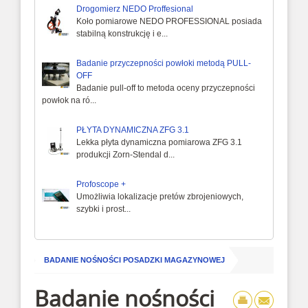
Drogomierz NEDO Proffesional
Koło pomiarowe NEDO PROFESSIONAL posiada
stabilną konstrukcję i e...
Badanie przyczepności powłoki metodą PULL-
OFF
Badanie pull-off to metoda oceny przyczepności
powłok na ró...
PŁYTA DYNAMICZNA ZFG 3.1
Lekka płyta dynamiczna pomiarowa ZFG 3.1
produkcji Zorn-Stendal d...
Profoscope +
Umożliwia lokalizacje pretów zbrojeniowych,
szybki i prost...
/
betonu
BADANIE NOŚNOŚCI POSADZKI MAGAZYNOWEJ
Badanie nośności