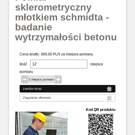
sklerometryczny
młotkiem schmidta -
badanie
wytrzymałości betonu
Cena brutto:
369,00 PLN za miejsce pomiaru
Ilość
miejsce
pomiaru
1 miejsce pomiaru
Kod QR produktu