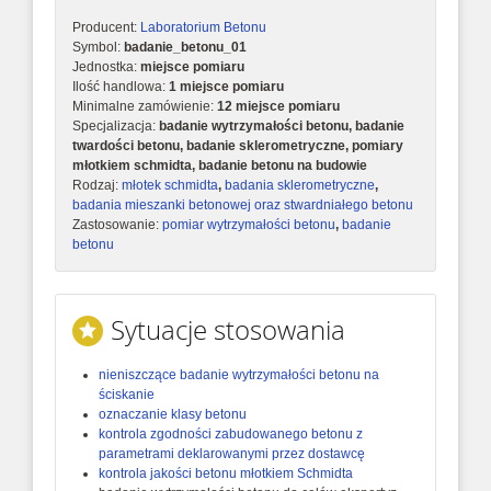
Producent:
Laboratorium Betonu
Symbol:
badanie_betonu_01
Jednostka:
miejsce pomiaru
Ilość handlowa:
1 miejsce pomiaru
Minimalne zamówienie:
12 miejsce pomiaru
Specjalizacja:
badanie wytrzymałości betonu, badanie
twardości betonu, badanie sklerometryczne, pomiary
młotkiem schmidta, badanie betonu na budowie
Rodzaj:
młotek schmidta
,
badania sklerometryczne
,
badania mieszanki betonowej oraz stwardniałego betonu
Zastosowanie:
pomiar wytrzymałości betonu
,
badanie
betonu
Sytuacje stosowania
nieniszczące badanie wytrzymałości betonu na
ściskanie
oznaczanie klasy betonu
kontrola zgodności zabudowanego betonu z
parametrami deklarowanymi przez dostawcę
kontrola jakości betonu młotkiem Schmidta