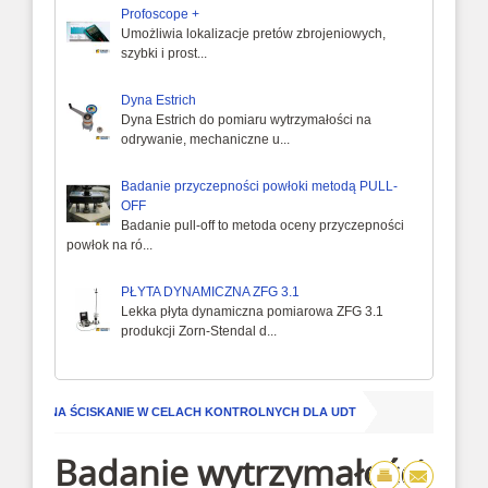
Profoscope +
Umożliwia lokalizacje pretów zbrojeniowych,
szybki i prost...
Dyna Estrich
Dyna Estrich do pomiaru wytrzymałości na
odrywanie, mechaniczne u...
Badanie przyczepności powłoki metodą PULL-
OFF
Badanie pull-off to metoda oceny przyczepności
powłok na ró...
PŁYTA DYNAMICZNA ZFG 3.1
Lekka płyta dynamiczna pomiarowa ZFG 3.1
produkcji Zorn-Stendal d...
BETONU NA ŚCISKANIE W CELACH KONTROLNYCH DLA UDT
Badanie wytrzymałości