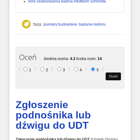
inne zastosowania badnia młotkiem Schmidta
pomiary budowlane
badanie betonu
TAGI:
Oceń
średnia ocena:
4.3
liczba ocen:
14
1
2
3
4
5
Zgłoszenie
podnośnika lub
dźwigu do UDT
Zgłoszenie podnośnika lub dźwigu do UDT
(Urzędu Dozoru