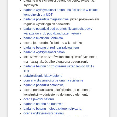
badanie wytrzymałości betonu do celów ekspertyz
sądowych
badanie wytrzymałości betonu na ściskanie w celach
kontrolnych dla UDT
badanie posadzki magazynowej
przed postawieniem
regałów wysokiego składowania
badanie posadzki pod podnośnik samochodowy
warsztatowy lub pod dźwig przemysłowy
badanie młotkiem Schmidta
ocena jednorodności betonu w konstrukcji
badanie betonu przed rozszalowaniem
badanie wytrzymałości betonu
lokalizowanie obszarów konstrukcji, w których beton
ma niższą jakość albo ulega ona pogorszeniu
badanie betonu do zgłoszenia urządzeń do UDT i
TDT
potwierdzenie klasy betonu
pomiar wytrzymałości betonu na ściskanie
badanie posadzki betonowej
ocena porównawcza jakości jednego elementu
konstrukcji w odniesieniu do innego elementu
ocena jakości betonu
badanie betonu na budowie
badanie betonu metodą sklerometryczną
ocena wytrzymałości betonu