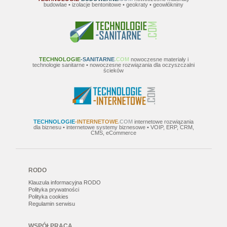
budowlae • izolacje bentonitowe • geokraty • geowłókniny
TECHNOLOGIE
-SANITARNE
.COM
nowoczesne materiały i
technologie sanitarne • nowoczesne rozwiązania dla oczyszczalni
ścieków
TECHNOLOGIE
-INTERNETOWE
.COM
internetowe rozwiązania
dla biznesu • internetowe systemy biznesowe • VOIP, ERP, CRM,
CMS, eCommerce
RODO
Klauzula informacyjna RODO
Polityka prywatności
Polityka cookies
Regulamin serwisu
WSPÓŁPRACA