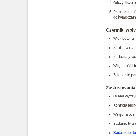
Odczyt liczb o
Przeliczenie 
doświadczaln
Czynniki wpły
Wiek betonu –
Struktura i c
Karbonatyzac
Wilgotność i 
Zaleca się p
Zastosowania 
Ocena wytrzym
Kontrola jedn
Wstępna ocen
Badanie tward
Badanie beto