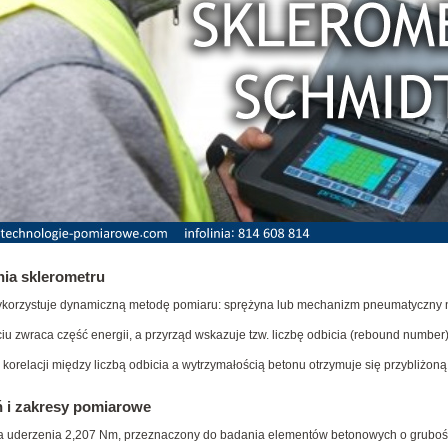
nia sklerometru
ykorzystuje dynamiczną metodę pomiaru: sprężyna lub mechanizm pneumatyczny na
ciu zwraca część energii, a przyrząd wskazuje tzw. liczbę odbicia (rebound number)
korelacji między liczbą odbicia a wytrzymałością betonu otrzymuje się przybliżon
 i zakresy pomiarowe
ia uderzenia 2,207 Nm, przeznaczony do badania elementów betonowych o gruboś