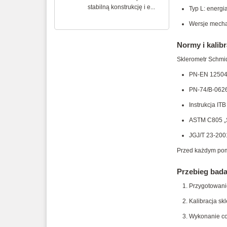
stabilną konstrukcję i e...
Typ L: energi
Wersje mechan
Normy i kalib
Sklerometr Schmi
PN-EN 12504-
PN-74/B-0626
Instrukcja IT
ASTM C805 „S
JGJ/T 23-2001
Przed każdym pom
Przebieg bad
Przygotowanie
Kalibracja sk
Wykonanie co