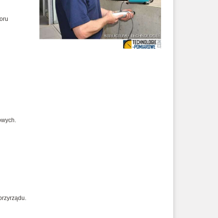
zoru
owych.
przyrządu.