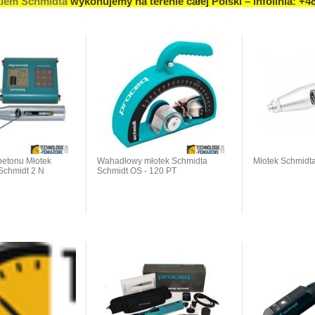
kiem Schmidta
wykonujemy na terenie całej Polski – infolinia: +4
 betonu Młotek
Wahadłowy młotek Schmidta
Młotek Schmidta
Schmidt 2 N
Schmidt OS - 120 PT