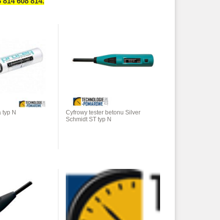
8 814 608 814.
 typ N
Cyfrowy tester betonu Silver
Schmidt ST typ N