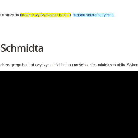
dta służy do
badanie wytrzymałości betonu
metodą sklerometryczną
.
 Schmidta
eniszczącego badania wytrzymałości betonu na ściskanie - młotek schmidta. Wyk