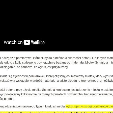
o narzędzie pomiarowe, które służy do określania twardości betonu lub innych mate
dę odbicia kulki stalowej o powierzchnię badanego materiału. Młotek Schmidta mie
ozciąganie, co oznacza, że wynik jest przybliżony.
kłada się z jednostki pomiarowej, której częścią jest metalowy młotek, który wypus
 wskazówka wskazuje twardość materiału, a także układu referencyjnego, umożliwia
ości betonu przy użyciu młotka Schmidta konieczne jest uderzenie młotka w ust
yć powtórzony kilkakrotnie na różnych punktach powierzchni badanego elementu, 
ści betonu.
 urządzenia pomiarowego typu młotek schmidta
wykonujemy usługi pomiarowe bad