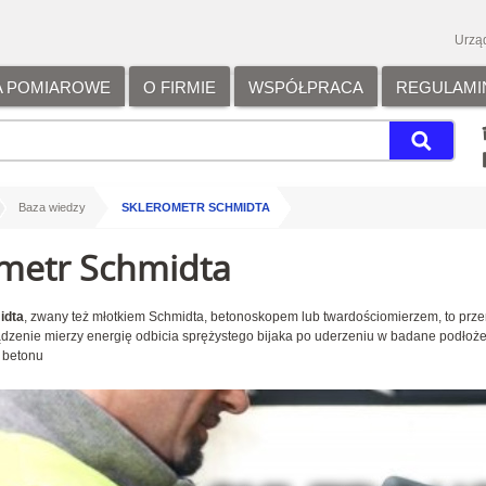
Urzą
A POMIAROWE
O FIRMIE
WSPÓŁPRACA
REGULAMI
/
/
Baza wiedzy
SKLEROMETR SCHMIDTA
metr Schmidta
idta
, zwany też młotkiem Schmidta, betonoskopem lub twardościomierzem, to prz
ądzenie mierzy energię odbicia sprężystego bijaka po uderzeniu w badane podłoże,
 betonu