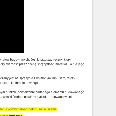
riałów budowlanych. Jest to przyrząd ręczny, który
rzy twardość przez ocenę sprężystości materiału, a nie jego
zczany jest na sprężynie z ustalonym impulsem, tarczy
jącego kalibrację przyrządu.
alonym punkcie powierzchni badanego elementu budowlanego.
a wyniki średnie powinny być interpretowane w celu
ania wytrzymałości betonu na ściskanie
.