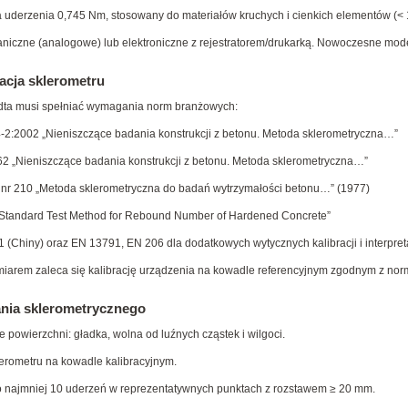
a uderzenia 0,745 Nm, stosowany do materiałów kruchych i cienkich elementów (<
iczne (analogowe) lub elektroniczne z rejestratorem/drukarką. Nowoczesne model
racja sklerometru
dta musi spełniać wymagania norm branżowych:
2:2002 „Nieniszczące badania konstrukcji z betonu. Metoda sklerometryczna…”
2 „Nieniszczące badania konstrukcji z betonu. Metoda sklerometryczna…”
B nr 210 „Metoda sklerometryczna do badań wytrzymałości betonu…” (1977)
tandard Test Method for Rebound Number of Hardened Concrete”
 (Chiny) oraz EN 13791, EN 206 dla dodatkowych wytycznych kalibracji i interpret
iarem zaleca się kalibrację urządzenia na kowadle referencyjnym zgodnym z nor
ania sklerometrycznego
 powierzchni: gładka, wolna od luźnych cząstek i wilgoci.
lerometru na kowadle kalibracyjnym.
 najmniej 10 uderzeń w reprezentatywnych punktach z rozstawem ≥ 20 mm.