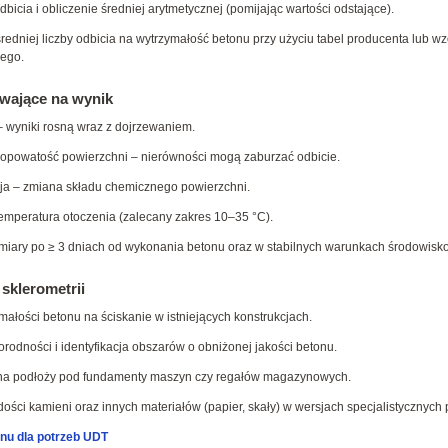
dbicia i obliczenie średniej arytmetycznej (pomijając wartości odstające).
średniej liczby odbicia na wytrzymałość betonu przy użyciu tabel producenta lub w
ego.
wające na wynik
 wyniki rosną wraz z dojrzewaniem.
hropowatość powierzchni – nierówności mogą zaburzać odbicie.
ja – zmiana składu chemicznego powierzchni.
temperatura otoczenia (zalecany zakres 10–35 °C).
omiary po ≥ 3 dniach od wykonania betonu oraz w stabilnych warunkach środowisk
sklerometrii
ałości betonu na ściskanie w istniejących konstrukcjach.
orodności i identyfikacja obszarów o obniżonej jakości betonu.
a podłoży pod fundamenty maszyn czy regałów magazynowych.
ości kamieni oraz innych materiałów (papier, skały) w wersjach specjalistycznych 
nu dla potrzeb UDT