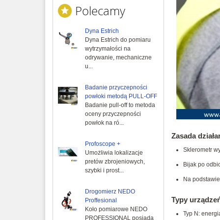
Polecamy
Dyna Estrich
Dyna Estrich do pomiaru
wytrzymałości na
odrywanie, mechaniczne
u...
Badanie przyczepności
powłoki metodą PULL-OFF
Badanie pull-off to metoda
oceny przyczepności
powłok na ró...
Zasada działa
Profoscope +
Sklerometr w
Umożliwia lokalizacje
pretów zbrojeniowych,
Bijak po odbi
szybki i prost...
Na podstawie 
Drogomierz NEDO
Typy urządzeń
Proffesional
Koło pomiarowe NEDO
Typ N: energ
PROFESSIONAL posiada