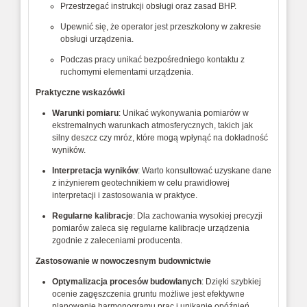
Przestrzegać instrukcji obsługi oraz zasad BHP.
Upewnić się, że operator jest przeszkolony w zakresie
obsługi urządzenia.
Podczas pracy unikać bezpośredniego kontaktu z
ruchomymi elementami urządzenia.
Praktyczne wskazówki
Warunki pomiaru
: Unikać wykonywania pomiarów w
ekstremalnych warunkach atmosferycznych, takich jak
silny deszcz czy mróz, które mogą wpłynąć na dokładność
wyników.
Interpretacja wyników
: Warto konsultować uzyskane dane
z inżynierem geotechnikiem w celu prawidłowej
interpretacji i zastosowania w praktyce.
Regularne kalibracje
: Dla zachowania wysokiej precyzji
pomiarów zaleca się regularne kalibracje urządzenia
zgodnie z zaleceniami producenta.
Zastosowanie w nowoczesnym budownictwie
Optymalizacja procesów budowlanych
: Dzięki szybkiej
ocenie zagęszczenia gruntu możliwe jest efektywne
planowanie harmonogramu prac i unikanie opóźnień.