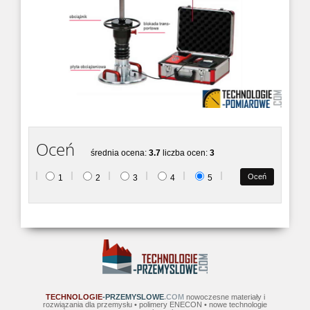
Oceń
średnia ocena:
3.7
liczba ocen:
3
1
2
3
4
5
TECHNOLOGIE
-PRZEMYSLOWE
.COM
nowoczesne materiały i
rozwiązania dla przemysłu • polimery ENECON • nowe technologie