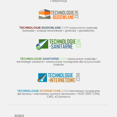
• antykorozja
TECHNOLOGIE
-BUDOWLANE
.COM
nowoczesne materiały
budowlae • izolacje bentonitowe • geokraty • geowłókniny
TECHNOLOGIE
-SANITARNE
.COM
nowoczesne materiały i
technologie sanitarne • nowoczesne rozwiązania dla oczyszczalni
ścieków
TECHNOLOGIE
-INTERNETOWE
.COM
internetowe rozwiązania
dla biznesu • internetowe systemy biznesowe • VOIP, ERP, CRM,
CMS, eCommerce
RODO