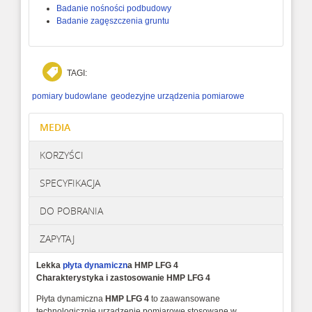
Badanie nośności podbudowy
Badanie zagęszczenia gruntu
TAGI:
pomiary budowlane
geodezyjne urządzenia pomiarowe
MEDIA
KORZYŚCI
SPECYFIKACJA
DO POBRANIA
ZAPYTAJ
Lekka
płyta dynamiczn
a HMP LFG 4
Charakterystyka i zastosowanie
HMP LFG 4
Płyta dynamiczna
HMP LFG 4
to zaawansowane
technologicznie urządzenie pomiarowe stosowane w