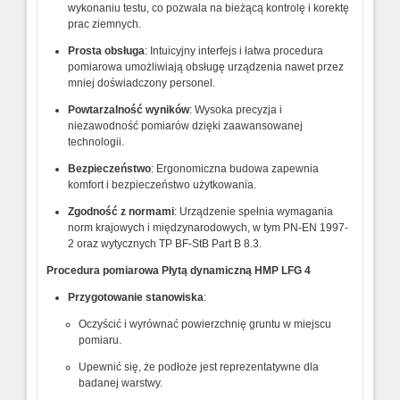
wykonaniu testu, co pozwala na bieżącą kontrolę i korektę
prac ziemnych.
Prosta obsługa
: Intuicyjny interfejs i łatwa procedura
pomiarowa umożliwiają obsługę urządzenia nawet przez
mniej doświadczony personel.
Powtarzalność wyników
: Wysoka precyzja i
niezawodność pomiarów dzięki zaawansowanej
technologii.
Bezpieczeństwo
: Ergonomiczna budowa zapewnia
komfort i bezpieczeństwo użytkowania.
Zgodność z normami
: Urządzenie spełnia wymagania
norm krajowych i międzynarodowych, w tym PN-EN 1997-
2 oraz wytycznych TP BF-StB Part B 8.3.
Procedura pomiarowa
Płytą dynamiczną HMP LFG 4
Przygotowanie stanowiska
:
Oczyścić i wyrównać powierzchnię gruntu w miejscu
pomiaru.
Upewnić się, że podłoże jest reprezentatywne dla
badanej warstwy.