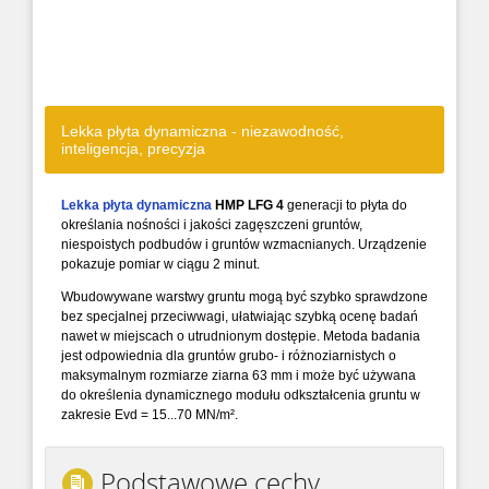
Lekka płyta dynamiczna - niezawodność,
inteligencja, precyzja
Lekka płyta dynamiczna
HMP LFG 4
generacji to płyta do
określania nośności i jakości zagęszczeni gruntów,
niespoistych podbudów i gruntów wzmacnianych. Urządzenie
pokazuje pomiar w ciągu 2 minut.
Wbudowywane warstwy gruntu mogą być szybko sprawdzone
bez specjalnej przeciwwagi, ułatwiając szybką ocenę badań
nawet w miejscach o utrudnionym dostępie. Metoda badania
jest odpowiednia dla gruntów grubo- i różnoziarnistych o
maksymalnym rozmiarze ziarna 63 mm i może być używana
do określenia dynamicznego modułu odkształcenia gruntu w
zakresie Evd = 15...70 MN/m².
Podstawowe cechy