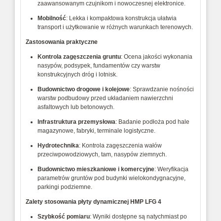
zaawansowanym czujnikom i nowoczesnej elektronice.
Mobilność
: Lekka i kompaktowa konstrukcja ułatwia
transport i użytkowanie w różnych warunkach terenowych.
Zastosowania praktyczne
Kontrola zagęszczenia gruntu
: Ocena jakości wykonania
nasypów, podsypek, fundamentów czy warstw
konstrukcyjnych dróg i lotnisk.
Budownictwo drogowe i kolejowe
: Sprawdzanie nośności
warstw podbudowy przed układaniem nawierzchni
asfaltowych lub betonowych.
Infrastruktura przemysłowa
: Badanie podłoża pod hale
magazynowe, fabryki, terminale logistyczne.
Hydrotechnika
: Kontrola zagęszczenia wałów
przeciwpowodziowych, tam, nasypów ziemnych.
Budownictwo mieszkaniowe i komercyjne
: Weryfikacja
parametrów gruntów pod budynki wielokondygnacyjne,
parkingi podziemne.
Zalety stosowania płyty dynamicznej HMP LFG 4
Szybkość pomiaru
: Wyniki dostępne są natychmiast po