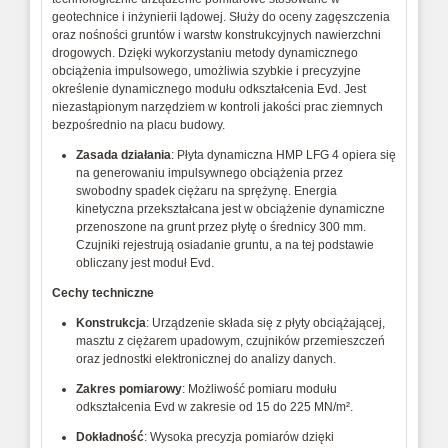
geotechnice i inżynierii lądowej. Służy do oceny zagęszczenia
oraz nośności gruntów i warstw konstrukcyjnych nawierzchni
drogowych. Dzięki wykorzystaniu metody dynamicznego
obciążenia impulsowego, umożliwia szybkie i precyzyjne
określenie dynamicznego modułu odkształcenia Evd. Jest
niezastąpionym narzędziem w kontroli jakości prac ziemnych
bezpośrednio na placu budowy.
Zasada działania
: Płyta dynamiczna HMP LFG 4 opiera się
na generowaniu impulsywnego obciążenia przez
swobodny spadek ciężaru na sprężynę. Energia
kinetyczna przekształcana jest w obciążenie dynamiczne
przenoszone na grunt przez płytę o średnicy 300 mm.
Czujniki rejestrują osiadanie gruntu, a na tej podstawie
obliczany jest moduł Evd.
Cechy techniczne
Konstrukcja
: Urządzenie składa się z płyty obciążającej,
masztu z ciężarem upadowym, czujników przemieszczeń
oraz jednostki elektronicznej do analizy danych.
Zakres pomiarowy
: Możliwość pomiaru modułu
odkształcenia Evd w zakresie od 15 do 225 MN/m².
Dokładność
: Wysoka precyzja pomiarów dzięki