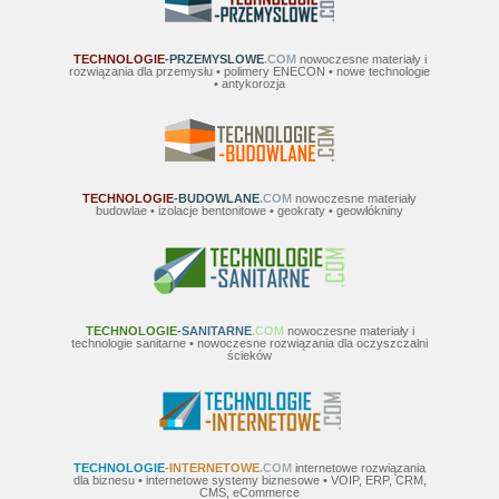
TECHNOLOGIE
-PRZEMYSLOWE
.COM
nowoczesne materiały i
rozwiązania dla przemysłu • polimery ENECON • nowe technologie
• antykorozja
TECHNOLOGIE
-BUDOWLANE
.COM
nowoczesne materiały
budowlae • izolacje bentonitowe • geokraty • geowłókniny
TECHNOLOGIE
-SANITARNE
.COM
nowoczesne materiały i
technologie sanitarne • nowoczesne rozwiązania dla oczyszczalni
ścieków
TECHNOLOGIE
-INTERNETOWE
.COM
internetowe rozwiązania
dla biznesu • internetowe systemy biznesowe • VOIP, ERP, CRM,
CMS, eCommerce