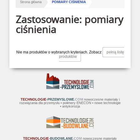
/
Strona główna
POMIARY CIŚNIENIA
Zastosowanie: pomiary
ciśnienia
Nie ma produktów o wybranych kryteriach. Zobacz
pełną listę
produktów
TECHNOLOGIE
-PRZEMYSLOWE
.COM
nowoczesne materiały i
rozwiązania dla przemysłu • polimery ENECON • nowe technologie
• antykorozja
TECHNOLOGIE
-BUDOWLANE
.COM
nowoczesne materiały