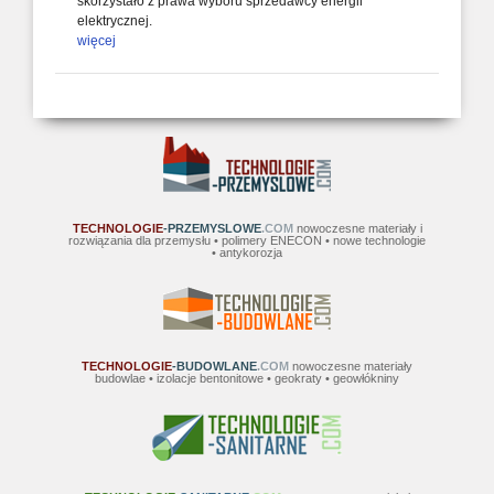
skorzystało z prawa wyboru sprzedawcy energii
elektrycznej.
więcej
TECHNOLOGIE
-PRZEMYSLOWE
.COM
nowoczesne materiały i
rozwiązania dla przemysłu • polimery ENECON • nowe technologie
• antykorozja
TECHNOLOGIE
-BUDOWLANE
.COM
nowoczesne materiały
budowlae • izolacje bentonitowe • geokraty • geowłókniny